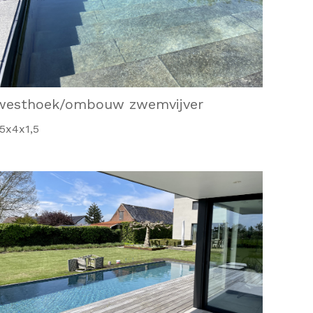
westhoek/ombouw zwemvijver
5x4x1,5