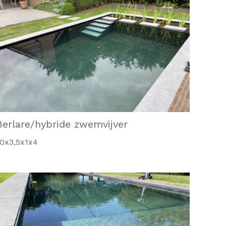
Berlare/hybride zwemvijver
10x3,5x1x4