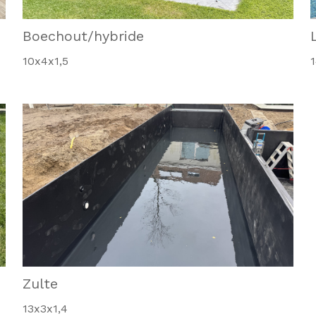
Boechout/hybride
10x4x1,5
1
Zulte
13x3x1,4